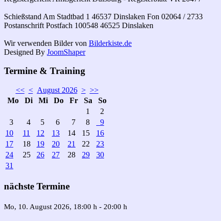
Schießstand Am Stadtbad 1 46537 Dinslaken Fon 02064 / 2733
Postanschrift Postfach 100548 46525 Dinslaken
Wir verwenden Bilder von
Bilderkiste.de
Designed By
JoomShaper
Termine & Training
<<
<
August 2026
>
>>
Mo
Di
Mi
Do
Fr
Sa
So
1
2
3
4
5
6
7
8
9
10
11
12
13
14
15
16
17
18
19
20
21
22
23
24
25
26
27
28
29
30
31
nächste Termine
Mo, 10. August 2026
, 18:00 h
-
20:00 h