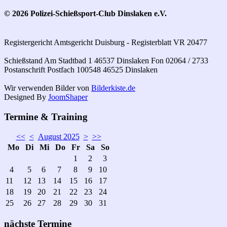
© 2026 Polizei-Schießsport-Club Dinslaken e.V.
Registergericht Amtsgericht Duisburg - Registerblatt VR 20477
Schießstand Am Stadtbad 1 46537 Dinslaken Fon 02064 / 2733
Postanschrift Postfach 100548 46525 Dinslaken
Wir verwenden Bilder von
Bilderkiste.de
Designed By
JoomShaper
Termine & Training
<<
<
August 2025
>
>>
Mo
Di
Mi
Do
Fr
Sa
So
1
2
3
4
5
6
7
8
9
10
11
12
13
14
15
16
17
18
19
20
21
22
23
24
25
26
27
28
29
30
31
nächste Termine