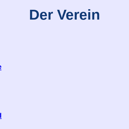
Der Verein
e
d