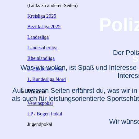
(Links zu anderen Seiten)
Kreisliga 2025
Poli
Bezirksliga 2025
Landesliga
Landesoberliga
Der Poli
S
Rheinlandliga
Was wir wollen, ist Spaß und Interesse 
2. Bundeliga West
Intere
1. Bundesliga Nord
Auf unseren Seiten erfährst du, was wir i
Weitere
als auch für leistungsorientierte Sportsch
Vereinspokal
LP / Bogen Pokal
Wir wünsc
Jugendpokal