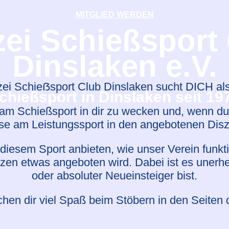
MITGLIED WERDEN
zei Schießsport
Dinslaken e.V.
zei Schieẞsport Club Dinslaken sucht DICH als
chießsport in Dinslaken seit 19
am Schießsport in dir zu wecken und, wenn du e
sse am Leistungssport in den angebotenen Diszi
n diesem Sport anbieten, wie unser Verein funk
ützen etwas angeboten wird. Dabei ist es unerhe
oder absoluter Neueinsteiger bist.
hen dir viel Spaß beim Stöbern in den Seite