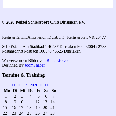
© 2026 Polizei-Schießsport-Club Dinslaken e.V.
Registergericht Amtsgericht Duisburg - Registerblatt VR 20477
Schießstand Am Stadtbad 1 46537 Dinslaken Fon 02064 / 2733
Postanschrift Postfach 100548 46525 Dinslaken
Wir verwenden Bilder von
Bilderkiste.de
Designed By
JoomShaper
Termine & Training
<<
<
Juni 2026
>
>>
Mo
Di
Mi
Do
Fr
Sa
So
1
2
3
4
5
6
7
8
9
10
11
12
13
14
15
16
17
18
19
20
21
22
23
24
25
26
27
28