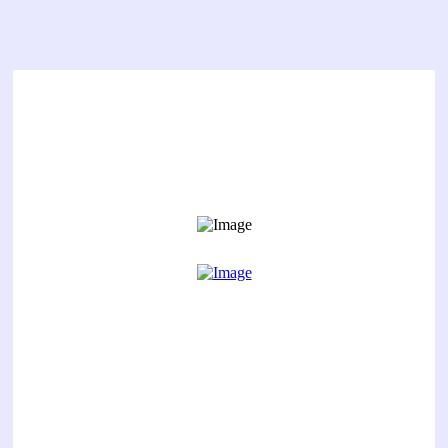
MITGLIED WERDEN?
ALLE INFORMATIONEN GIBT ES HIER
MITGLIED WERDEN