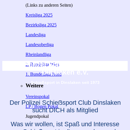
(Links zu anderen Seiten)
Kreisliga 2025
Bezirksliga 2025
Landesliga
Landesoberliga
Rheinlandliga
Polizei Schießsport Club
2. Bundeliga West
MITGLIED WERDEN
Dinslaken e.V.
1. Bundesliga Nord
Schießsport in Dinslaken seit 1973
Weitere
Vereinspokal
Der Polizei Schieẞsport Club Dinslaken
LP / Bogen Pokal
sucht DICH als Mitglied
Jugendpokal
Was wir wollen, ist Spaß und Interesse